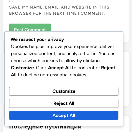
SAVE MY NAME, EMAIL, AND WEBSITE IN THIS
BROWSER FOR THE NEXT TIME I COMMENT.
We respect your privacy
Cookies help us improve your experience, deliver
personalized content, and analyze traffic. You can
choose which cookies to allow by clicking
Быстрые ссылки
Customize
. Click
Accept All
to consent or
Reject
All
to decline non-essential cookies.
Все записи
Контакт
Customize
О программе
Reject All
Accept All
Последние публикации