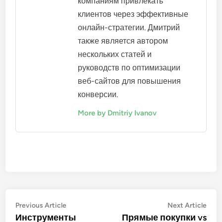
компаниям привлекать
клиентов через эффективные
онлайн-стратегии. Дмитрий
также является автором
нескольких статей и
руководств по оптимизации
веб-сайтов для повышения
конверсии.
More by Dmitriy Ivanov
Post
Previous
Nex
Previous Article
Next Article
article:
artic
Инструменты
Прямые покупки vs
navigation