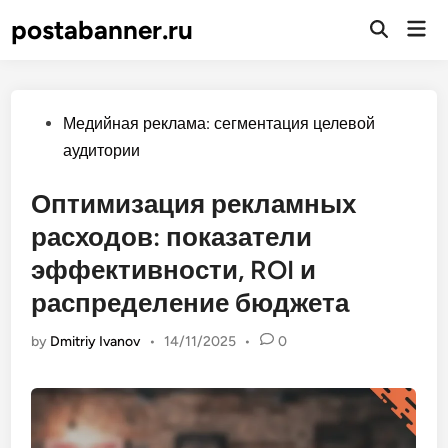
Skip
postabanner.ru
Mai
to
Open
Men
Search
content
Posted
Медийная реклама: сегментация целевой
in
аудитории
Оптимизация рекламных
расходов: показатели
эффективности, ROI и
распределение бюджета
by
Dmitriy Ivanov
•
14/11/2025
•
0