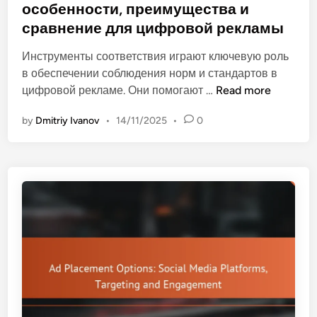
e
особенности, преимущества и
с
в
d
х
сравнение для цифровой рекламы
а
i
о
т
n
Инструменты соответствия играют ключевую роль
д
ь
в обеспечении соблюдения норм и стандартов в
о
И
цифровой рекламе. Они помогают …
Read more
в
н
:
by
Dmitriy Ivanov
•
14/11/2025
•
0
с
п
т
о
р
к
у
а
м
з
е
а
н
т
т
е
ы
л
с
и
о
э
о
ф