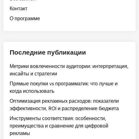
а
и
е
Контакт
м
с
м
О программе
а
т
о
:
и
с
ф
к
т
о
и
ь
р
Последние публикации
,
б
м
с
р
а
Метрики вовлеченности аудитории: интерпретация,
р
е
т
инсайты и стратегии
а
н
ы
в
д
Прямые покупки vs программатик: что лучше и
о
н
а
когда использовать
б
е
Оптимизация рекламных расходов: показатели
ъ
н
эффективности, ROI и распределение бюджета
я
и
в
Инструменты соответствия: особенности,
я
л
преимущества и сравнение для цифровой
и
е
рекламы
у