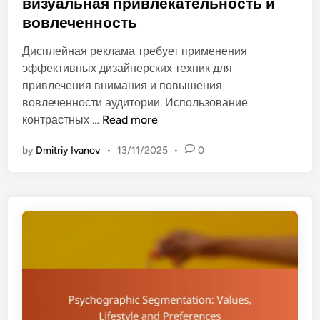
м
визуальная привлекательность и
а
i
ы
вовлеченность
в
n
:
н
Дисплейная реклама требует применения
п
е
эффективных дизайнерских техник для
л
н
привлечения внимания и повышения
а
и
вовлеченности аудитории. Использование
т
е
Д
контрастных …
Read more
ф
д
и
о
л
by
Dmitriy Ivanov
•
13/11/2025
•
0
с
р
я
п
м
ц
л
ы
и
е
с
ф
й
о
р
н
ц
о
а
и
в
я
а
о
р
л
й
е
ь
р