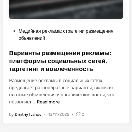
т
ф
в
е
е
к
т
т
P
Медийная реклама: стратегии размещения
с
и
o
объявлений
т
в
s
в
н
t
Варианты размещения рекламы:
и
о
e
платформы социальных сетей,
я
с
d
:
таргетинг и вовлеченность
т
i
о
и
n
Размещение рекламы в социальных сетях
с
,
предлагает разнообразные варианты, включая
о
R
платные объявления и органические посты, что
б
O
В
позволяет …
Read more
е
I
а
н
и
by
Dmitriy Ivanov
•
13/11/2025
•
0
р
н
р
и
о
а
а
с