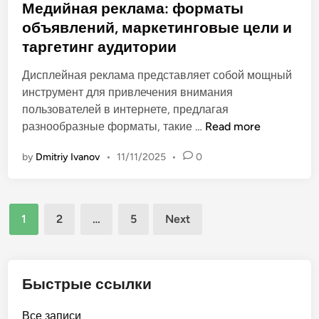
t
Медийная реклама: форматы
и
е
e
объявлений, маркетинговые цели и
а
в
d
у
таргетинг аудитории
о
i
д
з
n
Дисплейная реклама представляет собой мощный
и
д
инструмент для привлечения внимания
т
е
пользователей в интернете, предлагая
о
й
М
разнообразные форматы, такие …
Read more
р
с
е
и
т
by
Dmitriy Ivanov
•
11/11/2025
•
0
д
и
в
и
:
и
й
х
е
Posts
н
а
и
1
2
…
5
Next
а
р
pagination
у
я
а
з
р
к
н
е
Быстрые ссылки
т
а
к
е
в
л
Все записи
р
а