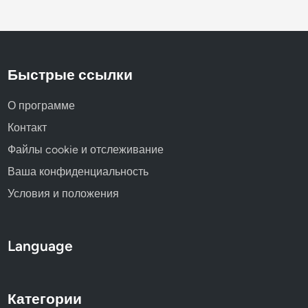
л
я
и
и
т
а
Быстрые ссылки
р
г
О программе
е
Контакт
т
Файлы cookie и отслеживание
и
н
Ваша конфиденциальность
г
Условия и положения
а
у
д
Language
и
т
о
Категории
р