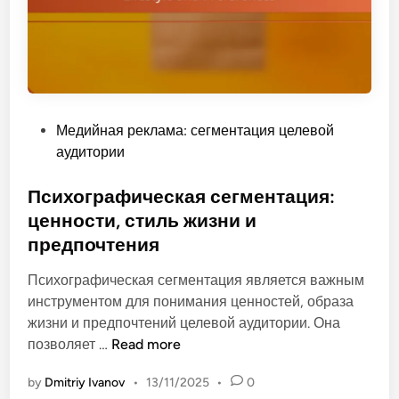
к
н
е
л
ы
к
а
х
л
м
с
а
а
е
м
:
т
ы
P
Медийная реклама: сегментация целевой
п
е
o
аудитории
р
й
s
и
,
t
Психографическая сегментация:
е
т
e
ценности, стиль жизни и
м
а
d
ы
предпочтения
р
i
п
г
n
Психографическая сегментация является важным
р
е
инструментом для понимания ценностей, образа
и
т
жизни и предпочтений целевой аудитории. Она
в
и
П
позволяет …
Read more
л
н
с
е
г
by
Dmitriy Ivanov
•
13/11/2025
•
0
и
к
и