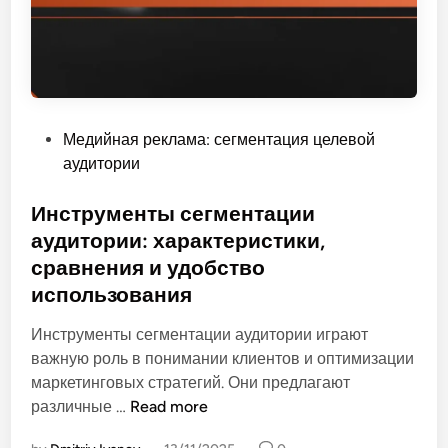
л
л
i
ь
ь
s
ж
н
i
и
о
n
з
с
g
н
т
P
Медийная реклама: сегментация целевой
:
и
ь
o
аудитории
Ц
и
и
s
в
п
в
t
Инструменты сегментации
е
р
о
e
аудитории: характеристики,
т
е
в
d
о
сравнения и удобство
д
л
i
в
п
использования
е
n
а
о
ч
Инструменты сегментации аудитории играют
я
ч
е
важную роль в понимании клиентов и оптимизации
п
т
н
маркетинговых стратегий. Они предлагают
с
е
н
И
различные …
Read more
и
н
о
н
х
и
с