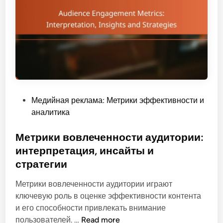
P
Медийная реклама: Метрики эффективности и
o
аналитика
s
t
Метрики вовлеченности аудитории:
e
интерпретация, инсайты и
d
стратегии
i
n
Метрики вовлеченности аудитории играют
ключевую роль в оценке эффективности контента
и его способности привлекать внимание
М
пользователей. …
Read more