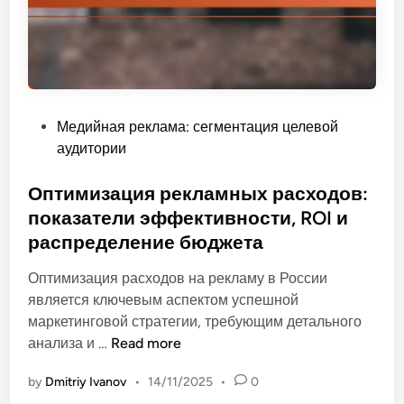
и
т
v
а
s
ц
п
и
р
я
о
,
P
Медийная реклама: сегментация целевой
г
и
o
аудитории
р
н
s
а
с
t
Оптимизация рекламных расходов:
м
а
e
показатели эффективности, ROI и
м
й
d
а
распределение бюджета
т
i
т
ы
n
Оптимизация расходов на рекламу в России
и
и
является ключевым аспектом успешной
к
с
маркетинговой стратегии, требующим детального
:
т
О
анализа и …
Read more
ч
р
п
т
а
by
Dmitriy Ivanov
•
14/11/2025
•
0
т
о
т