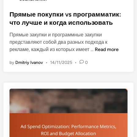
и
s
а
t
Прямые покупки vs программатик:
у
e
что лучше и когда использовать
д
d
и
Прямые закупки и программные закупки
i
т
представляют собой два разных подхода к
n
о
П
рекламе, каждый из которых имеет …
Read more
р
р
и
by
Dmitriy Ivanov
•
14/11/2025
•
0
я
и
м
:
ы
и
е
н
п
т
о
е
к
р
у
п
п
р
к
е