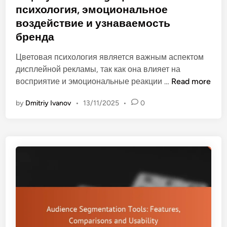
e
психология, эмоциональное
т
з
d
а
воздействие и узнаваемость
у
i
ц
бренда
а
n
и
л
Цветовая психология является важным аспектом
я
ь
дисплейной рекламы, так как она влияет на
:
н
D
восприятие и эмоциональные реакции …
Read more
ц
а
i
е
я
by
Dmitriy Ivanov
•
13/11/2025
•
0
s
н
п
p
н
р
l
о
и
a
с
в
y
т
л
A
и
е
d
,
к
v
с
а
e
т
т
r
и
е
t