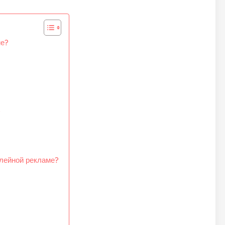
ме?
?
плейной рекламе?