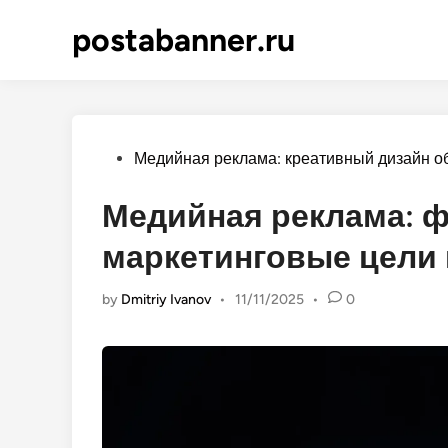
Skip
postabanner.ru
to
content
Posted
Медийная реклама: креативный дизайн о
in
Медийная реклама: 
маркетинговые цели 
by
Dmitriy Ivanov
•
11/11/2025
•
0