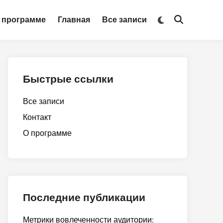
Switch
 программе
Главная
Все записи
Open
to
Search
dark
mode
Быстрые ссылки
Все записи
Контакт
О программе
Последние публикации
Метрики вовлеченности аудитории: