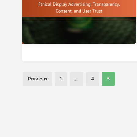
Posts
Previous
1
…
4
5
pagination