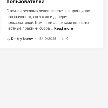
пользователей
i
n
Этичная реклама основывается на принципах
прозрачности, согласия и доверия
пользователей. Важными аспектами являются
Э
честные практики сбора …
Read more
т
by
Dmitriy Ivanov
•
13/10/2025
•
0
и
ч
н
а
я
д
и
с
п
л
е
й