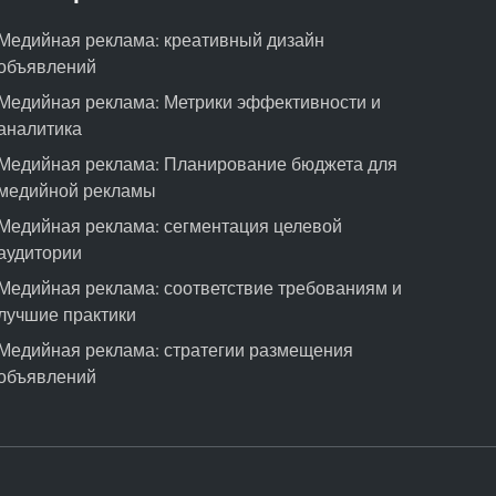
о
Медийная реклама: креативный дизайн
с
объявлений
т
ь
Медийная реклама: Метрики эффективности и
,
аналитика
с
Медийная реклама: Планирование бюджета для
о
медийной рекламы
г
Медийная реклама: сегментация целевой
л
аудитории
а
с
Медийная реклама: соответствие требованиям и
и
лучшие практики
е
Медийная реклама: стратегии размещения
и
объявлений
д
о
в
е
р