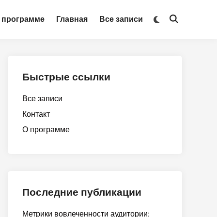
Switch
 программе
Главная
Все записи
Open
to
Search
dark
mode
Быстрые ссылки
Все записи
Контакт
О программе
Последние публикации
Метрики вовлеченности аудитории: