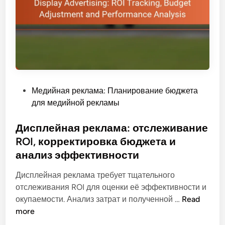
т
м
и
и
ы
и
в
:
м
н
г
е
о
л
т
с
о
о
т
б
д
ь
P
Медийная реклама: Планирование бюджета
а
ы
o
для медийной рекламы
л
р
s
ь
а
t
Дисплейная реклама: отслеживание
н
з
e
ROI, корректировка бюджета и
ы
м
d
е
анализ эффективности
е
i
в
щ
n
Дисплейная реклама требует тщательного
а
е
отслеживания ROI для оценки её эффективности и
р
н
Д
окупаемости. Анализ затрат и полученной …
Read
и
и
и
more
а
я
с