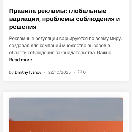
s
е
н
t
Правила рекламы: глобальные
и
и
e
вариации, проблемы соблюдения и
м
е
d
у
решения
р
i
щ
а
n
Рекламные регуляции варьируются по всему миру,
е
с
создавая для компаний множество вызовов в
с
х
П
области соблюдения законодательства. Важно …
т
о
р
Read more
в
д
а
а
а
by
Dmitriy Ivanov
•
22/10/2025
•
0
в
,
м
и
с
и
л
т
и
а
р
э
р
а
ф
е
т
ф
к
е
е
л
г
к
а
и