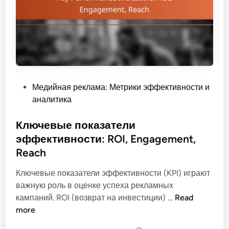
л
т
а
и
м
р
а
о
:
в
р
к
е
а
P
Медийная реклама: Метрики эффективности и
а
б
o
аналитика
л
ю
s
и
д
t
Ключевые показатели
с
ж
e
эффективности: ROI, Engagement,
т
е
d
и
Reach
т
i
ч
а
n
Ключевые показатели эффективности (KPI) играют
н
и
важную роль в оценке успеха рекламных
о
а
К
кампаний. ROI (возврат на инвестиции) …
Read
е
н
л
more
б
а
ю
ю
л