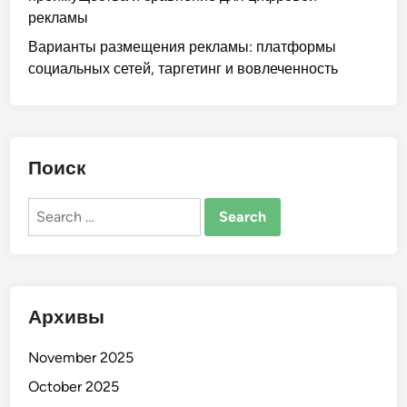
а
рекламы
з
й
н
Варианты размещения рекламы: платформы
н
е
социальных сетей, таргетинг и вовлеченность
,
с
а
а
д
и
а
о
Поиск
п
с
т
о
Search
а
б
for:
ц
е
и
н
я
н
п
о
Архивы
о
с
д
т
November 2025
р
и
October 2025
а
к