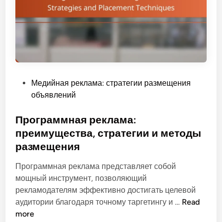
л
в
а
д
м
о
а
х
:
н
и
о
н
в
P
Медийная реклама: стратегии размещения
с
е
o
объявлений
т
н
s
р
и
t
Программная реклама:
у
е
e
преимущества, стратегии и методы
м
д
d
е
размещения
л
i
н
я
n
Программная реклама представляет собой
т
д
мощный инструмент, позволяющий
ы
и
рекламодателям эффективно достигать целевой
б
з
П
аудитории благодаря точному таргетингу и …
Read
ю
а
р
more
д
й