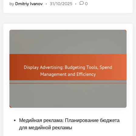
by
Dmitriy Ivanov
•
31/10/2025
•
0
д
и
й
н
а
я
р
е
к
л
а
м
а
:
а
н
P
Медийная реклама: Планирование бюджета
а
o
для медийной рекламы
л
s