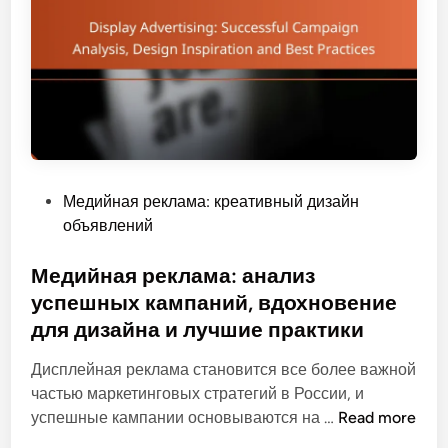
P
Медийная реклама: креативный дизайн
o
объявлений
s
t
Медийная реклама: анализ
e
успешных кампаний, вдохновение
d
для дизайна и лучшие практики
i
n
Дисплейная реклама становится все более важной
частью маркетинговых стратегий в России, и
М
успешные кампании основываются на …
Read more
е