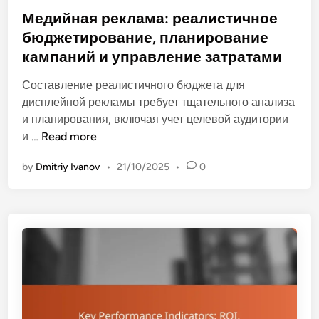
л
н
t
Медийная реклама: реалистичное
е
и
e
бюджетирование, планирование
ж
я
d
и
кампаний и управление затратами
и
i
в
р
n
Составление реалистичного бюджета для
а
е
дисплейной рекламы требует тщательного анализа
н
ш
и планирования, включая учет целевой аудитории
и
е
М
и …
Read more
е
н
е
R
и
by
Dmitriy Ivanov
•
21/10/2025
•
0
д
O
я
и
I
й
,
н
к
а
о
я
р
р
р
е
е
к
к