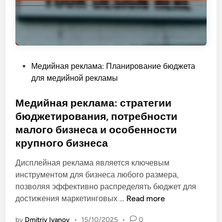
g
а
м
e
в
а
m
л
:
e
е
G
n
н
o
t
и
P
Медийная реклама: Планирование бюджета
o
,
е
o
для медийной рекламы
g
R
з
s
l
e
а
t
Медийная реклама: стратегии
e
a
т
e
бюджетирования, потребности
A
c
р
d
n
малого бизнеса и особенности
h
а
i
a
крупного бизнеса
т
n
l
а
Дисплейная реклама является ключевым
y
м
инструментом для бизнеса любого размера,
t
и
позволяя эффективно распределять бюджет для
i
М
достижения маркетинговых …
Read more
c
е
s
by
Dmitriy Ivanov
•
15/10/2025
•
0
д