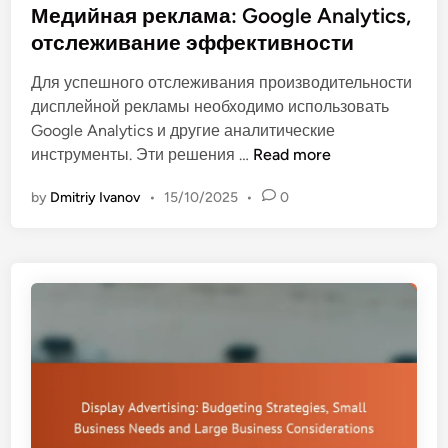
t
Медийная реклама: Google Analytics,
к
о
e
отслеживание эффективности
т
в
d
и
а
Для успешного отслеживания производительности
i
в
н
дисплейной рекламы необходимо использовать
n
н
и
Google Analytics и другие аналитические
о
е
М
инструменты. Эти решения …
Read more
с
к
е
т
а
by
Dmitriy Ivanov
•
15/10/2025
•
0
д
и
м
и
:
п
й
R
а
н
O
н
а
I
и
я
,
й
р
E
и
е
n
у
к
g
п
л
a
р
а