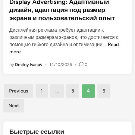
t
Display Advertising: Адаптивный
е
и
e
дизайн, адаптация под размер
г
в
d
и
экрана и пользовательский опыт
н
i
и
о
n
Дисплейная реклама требует адаптации к
б
с
различным размерам экранов, что достигается с
ю
т
D
помощью гибкого дизайна и оптимизации …
Read
д
и
i
more
ж
s
е
by
Dmitriy Ivanov
•
14/10/2025
•
0
p
т
l
и
a
р
Posts
y
о
Previous
1
…
3
4
5
A
в
pagination
d
а
Next
v
н
e
и
r
я
Быстрые ссылки
t
,