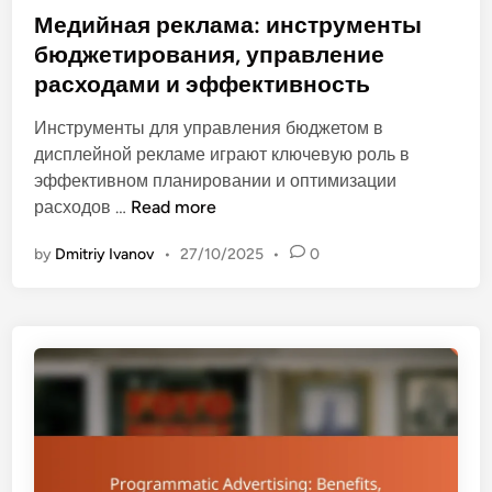
и
t
Медийная реклама: инструменты
з
e
бюджетирования, управление
у
d
с
расходами и эффективность
i
п
n
Инструменты для управления бюджетом в
е
дисплейной рекламе играют ключевую роль в
ш
эффективном планировании и оптимизации
н
М
расходов …
Read more
ы
е
х
by
Dmitriy Ivanov
•
27/10/2025
•
0
д
к
и
а
й
м
н
п
а
а
я
н
р
и
е
й
к
,