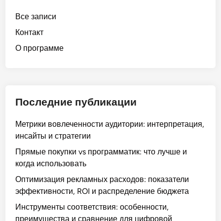
i
п
Все записи
s
о
i
т
Контакт
n
р
О программе
g
е
:
б
А
н
д
о
а
Последние публикации
с
п
т
т
Метрики вовлеченности аудитории: интерпретация,
и
и
инсайты и стратегии
м
в
а
Прямые покупки vs программатик: что лучше и
н
л
когда использовать
ы
о
Оптимизация рекламных расходов: показатели
й
г
эффективности, ROI и распределение бюджета
д
о
и
Инструменты соответствия: особенности,
б
з
преимущества и сравнение для цифровой
и