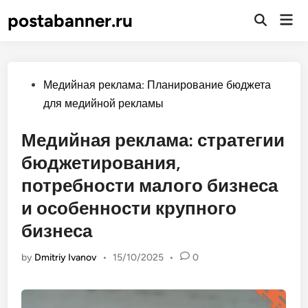
Skip
postabanner.ru
Mai
to
Open
Men
Search
content
Posted
Медийная реклама: Планирование бюджета
in
для медийной рекламы
Медийная реклама: стратегии
бюджетирования,
потребности малого бизнеса
и особенности крупного
бизнеса
by
Dmitriy Ivanov
•
15/10/2025
•
0