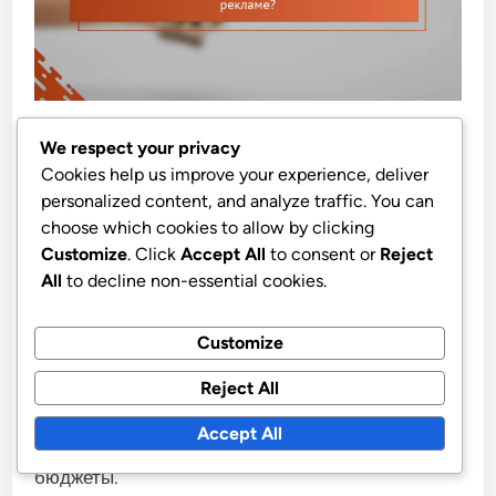
We respect your privacy
Какие будущие тренды в
Cookies help us improve your experience, deliver
дисплейной рекламе?
personalized content, and analyze traffic. You can
choose which cookies to allow by clicking
Customize
. Click
Accept All
to consent or
Reject
Будущие тренды в дисплейной рекламе будут
All
to decline non-essential cookies.
сосредоточены на персонализации,
автоматизации и использовании новых
Customize
технологий, таких как искусственный интеллект.
Эти изменения помогут компаниям более
Reject All
эффективно взаимодействовать с целевой
Accept All
аудиторией и оптимизировать рекламные
бюджеты.