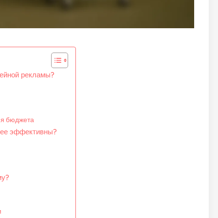
лейной рекламы?
ия бюджета
олее эффективны?
му?
м