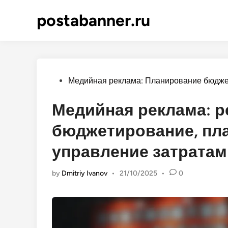
Skip
postabanner.ru
to
content
Posted
Медийная реклама: Планирование бюдже
in
Медийная реклама: р
бюджетирование, пл
управление затратам
by
Dmitriy Ivanov
•
21/10/2025
•
0