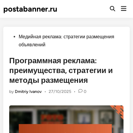
Skip
postabanner.ru
Mai
to
Open
Men
Search
content
Posted
Медийная реклама: стратегии размещения
in
объявлений
Программная реклама:
преимущества, стратегии и
методы размещения
by
Dmitriy Ivanov
•
27/10/2025
•
0