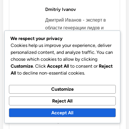
Dmitriy Ivanov
Дмитрий Иванов - эксперт в
области генерации лидов и
создания веб-сайтов. С более
We respect your privacy
чем десятилетним опытом
Cookies help us improve your experience, deliver
работы в цифровом
personalized content, and analyze traffic. You can
маркетинге, он помогает
choose which cookies to allow by clicking
Customize
. Click
Accept All
to consent or
Reject
компаниям привлекать
All
to decline non-essential cookies.
клиентов через эффективные
онлайн-стратегии. Дмитрий
Customize
также является автором
нескольких статей и
Reject All
руководств по оптимизации
Accept All
веб-сайтов для повышения
конверсии.