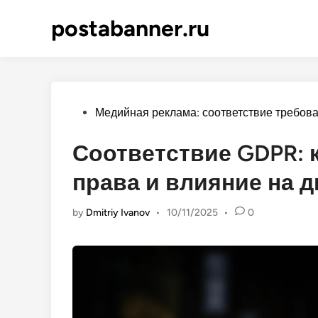
Skip
postabanner.ru
to
content
Posted
Медийная реклама: соответствие требов
in
Соответствие GDPR:
права и влияние на 
by
Dmitriy Ivanov
•
10/11/2025
•
0